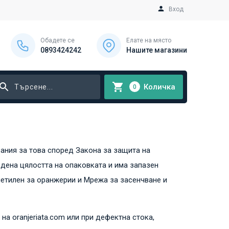
Вход
Обадете се
Елате на място
0893424242
Нашите магазини
Количка
0
вания за това според Закона за защита на
едена цялостта на опаковката и има запазен
тиетилен за оранжерии и Мрежа за засенчване и
на oranjeriata.com или при дефектна стока,