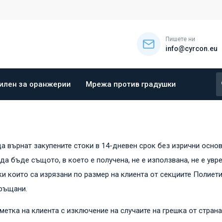
Пишете ни
info@cyrcon.eu
илен за оранжерии
Мрежа против градушки
 да върнат закупените стоки в 14-дневен срок без изрични осно
да бъде същото, в което е получена, не е използвана, не е увр
токи които са изрязани по размер на клиента от секциите Полие
връщани.
етка на клиента с изключение на случаите на грешка от страна 