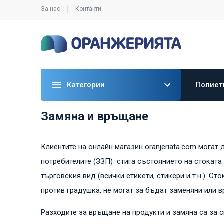
За нас
Контакти
Категории
Полиет
Замяна и връщане
Клиентите на онлайн магазин oranjeriata.com могат
потребителите (ЗЗП) стига състоянието на стоката 
търговския вид (всички етикети, стикери и т.н.). С
против градушка, не могат за бъдат заменяни или 
Разходите за връщане на продукти и замяна са за см