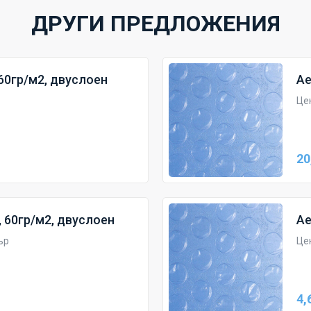
ДРУГИ ПРЕДЛОЖЕНИЯ
60гр/м2, двуслоен
Ае
Цен
20
 60гр/м2, двуслоен
Ае
ър
Цен
4,