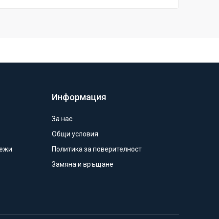
Информация
За нас
Общи условия
режи
Политика за поверителност
Замяна и връщане