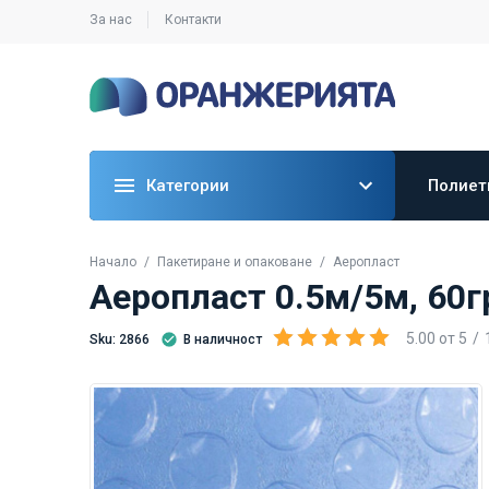
За нас
Контакти
Категории
Полиет
Начало
Пакетиране и опаковане
Аеропласт
Аеропласт 0.5м/5м, 60г
5.00
от
5
Sku: 2866
В наличност