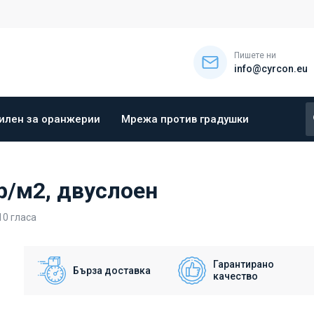
Пишете ни
info@cyrcon.eu
илен за оранжерии
Мрежа против градушки
р/м2, двуслоен
10
гласа
Гарантирано
Бърза доставка
качество