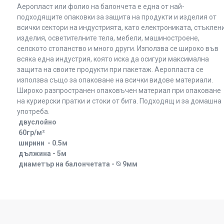
Аеропласт или фолио на балончета e една от най-
подходящите опаковки за защита на продукти и изделия от
всички сектори на индустрията, като електрониката, стъклен
изделия, осветителните тела, мебели, машиностроене,
селското стопанство и много други. Използва се широко във
всяка една индустрия, която иска да осигури максимална
защита на своите продукти при пакетаж. Аеропласта се
използва също за опаковане на всички видове материали.
Широко разпространен опаковъчен материал при опаковане
на куриерски пратки и стоки от бита. Подходящ и за домашна
употреба.
двуслойно
60гр/м²
ширини - 0.5м
дължина - 5м
диаметър на балончетата - ⦰ 9мм