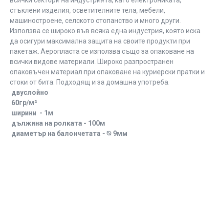
всички сектори на индустрията, като електрониката,
стъклени изделия, осветителните тела, мебели,
машиностроене, селското стопанство и много други.
Използва се широко във всяка една индустрия, която иска
да осигури максимална защита на своите продукти при
пакетаж. Аеропласта се използва също за опаковане на
всички видове материали. Широко разпространен
опаковъчен материал при опаковане на куриерски пратки и
стоки от бита. Подходящ и за домашна употреба.
двуслойно
60гр/м²
ширини - 1м
дължина на ролката - 100м
диаметър на балончетата - ⦰ 9мм