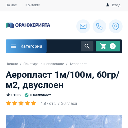
За нас
Контакти
Вход
Категории
0
Начало
Пакетиране и опаковане
Аеропласт
Аеропласт 1м/100м, 60гр/
м2, двуслоен
Sku: 1089
В наличност
4.87
от
5
30
гласа