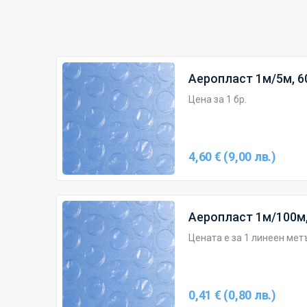
Аеропласт 1м/5м, 6
Цена за 1 бр.
4,60 € (9,00 лв.)
Аеропласт 1м/100м,
Цената е за 1 линеен мет
0,41 € (0,80 лв.)