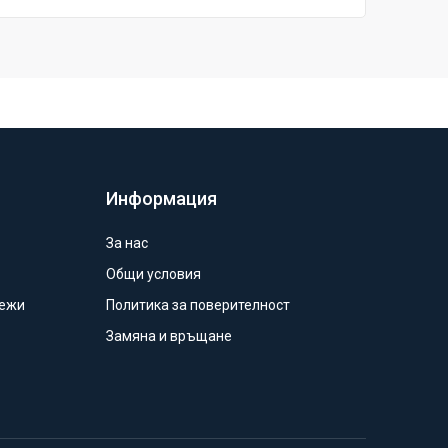
Информация
За нас
Общи условия
режи
Политика за поверителност
Замяна и връщане