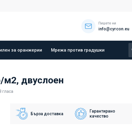
Пишете ни
info@cyrcon.eu
илен за оранжерии
Мрежа против градушки
/м2, двуслоен
8
гласа
Гарантирано
Бърза доставка
качество