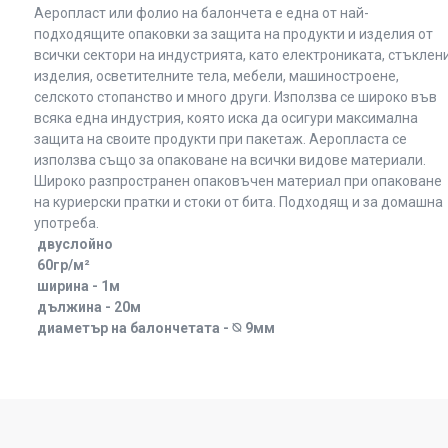
Аеропласт или фолио на балончета e една от най-
подходящите опаковки за защита на продукти и изделия от
всички сектори на индустрията, като електрониката, стъклен
изделия, осветителните тела, мебели, машиностроене,
селското стопанство и много други. Използва се широко във
всяка една индустрия, която иска да осигури максимална
защита на своите продукти при пакетаж. Аеропласта се
използва също за опаковане на всички видове материали.
Широко разпространен опаковъчен материал при опаковане
на куриерски пратки и стоки от бита. Подходящ и за домашна
употреба.
двуслойно
60гр/м²
ширина - 1м
дължина - 20м
диаметър на балончетата - ⦰ 9мм