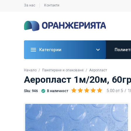
За нас
Контакти
Категории
Полиет
Начало
Пакетиране и опаковане
Аеропласт
Аеропласт 1м/20м, 60гр
5.00
от
5
1
Sku: 946
В наличност