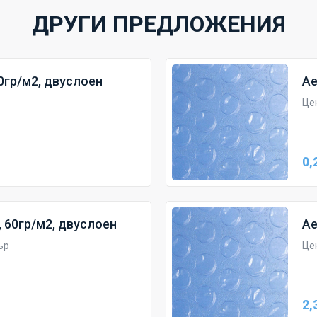
ДРУГИ ПРЕДЛОЖЕНИЯ
0гр/м2, двуслоен
Ае
Це
0,
 60гр/м2, двуслоен
Ае
ър
Цен
2,