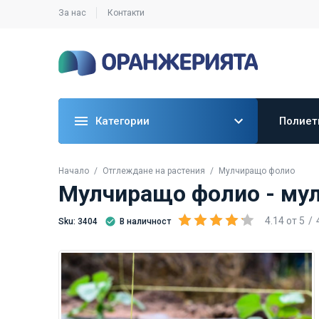
За нас
Контакти
Категории
Полиет
Начало
Oтглеждане на растения
Мулчиращо фолио
Мулчиращо фолио - мулч
4.14
от
5
Sku: 3404
В наличност