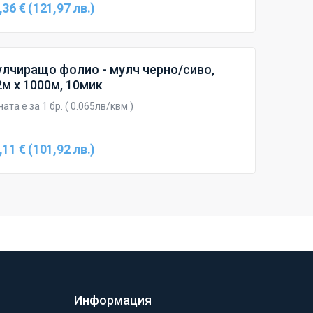
,36 € (121,97 лв.)
лчиращо фолио - мулч черно/сиво,
2м х 1000м, 10мик
ата е за 1 бр. ( 0.065лв/квм )
,11 € (101,92 лв.)
Информация