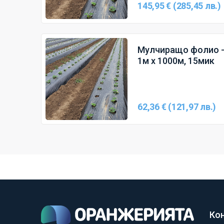
145,95 € (285,45 лв.)
Мулчиращо фолио - 
1м х 1000м, 15мик
62,36 € (121,97 лв.)
Ко