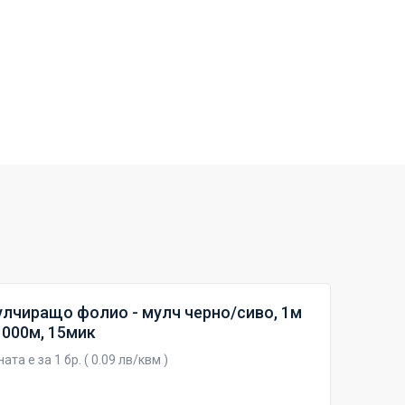
лчиращо фолио - мулч черно/сиво, 1м
1000м, 15мик
ата е за 1 бр. ( 0.09 лв/квм )