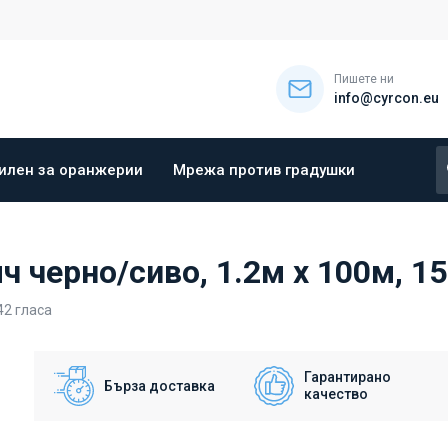
Пишете ни
info@cyrcon.eu
илен за оранжерии
Мрежа против градушки
 черно/сиво, 1.2м х 100м, 1
42
гласа
Гарантирано
Бърза доставка
качество