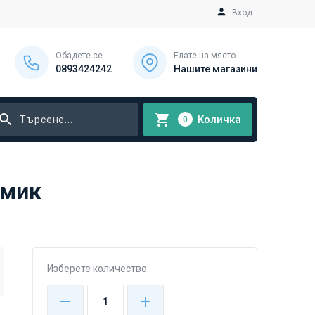
Вход
Обадете се
Елате на място
0893424242
Нашите магазини
Количка
0
5мик
Изберете количество: