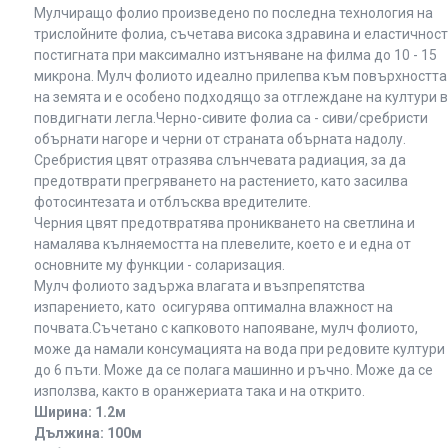
Мулчиращо фолио произведено по последна технология на
трислойните фолиа, съчетава висока здравина и еластичност
постигната при максимално изтъняване на филма до 10 - 15
микрона. Мулч фолиото идеално прилепва към повърхността
на земята и е особено подходящо за отглеждане на култури в
повдигнати легла.Черно-сивите фолиа са - сиви/сребристи
обърнати нагоре и черни от страната обърната надолу.
Сребристия цвят отразява слънчевата радиация, за да
предотврати прегряването на растението, като засилва
фотосинтезата и отблъсква вредителите.
Черния цвят предотвратява проникването на светлина и
намалява кълняемостта на плевелите, което е и една от
основните му функции - соларизация.
Мулч фолиото задържа влагата и възпрепятства
изпарението, като осигурява оптимална влажност на
почвата.Съчетано с капковото напояване, мулч фолиото,
може да намали консумацията на вода при редовите култури
до 6 пъти. Може да се полага машинно и ръчно. Може да се
използва, както в оранжериата така и на открито.
Ширина: 1.2м
Дължина: 100м