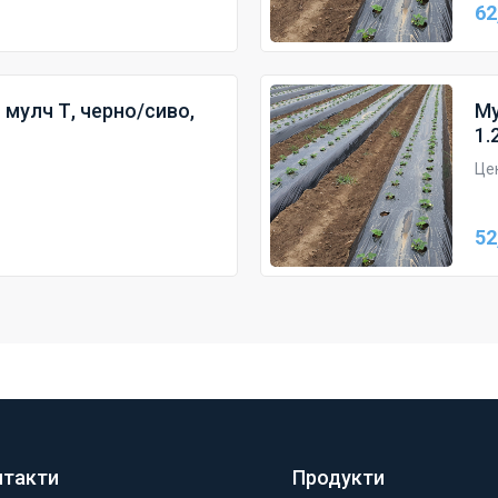
62
мулч Т, черно/сиво,
Му
1.
Цен
52
нтакти
Продукти