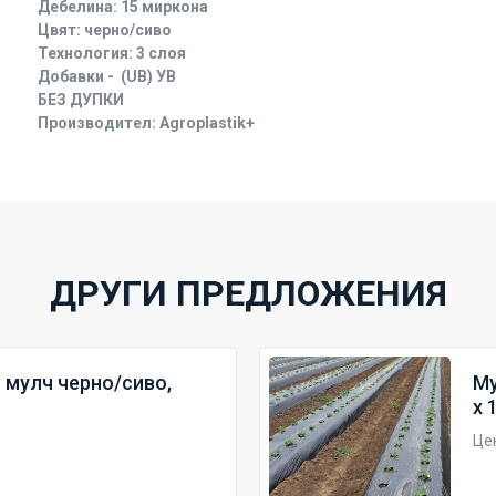
Дебелина: 15 миркона
Цвят: черно/сиво
Технология: 3 слоя
Добавки - (UB) УВ
БЕЗ ДУПКИ
Производител: Agroplastik+
ДРУГИ ПРЕДЛОЖЕНИЯ
 мулч черно/сиво,
Му
х 
Цен