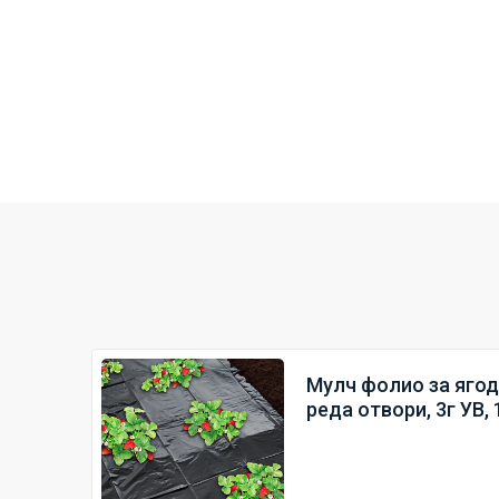
Мулч фолио за ягоди
реда отвори, 3г УВ,