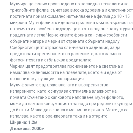
Мулчиращо фолио произведено по последна технология на
трислойните фолиа, съчетава висока здравина и еластичност
постигната при максимално изтъняване на филма до 10 - 15
микрона. Мулч фолиото идеално прилепва към повърхността
на земята и е особено подходящо за отглеждане на култури в
повдигнати легла.Черно-сивите фолиа са - сиви/сребристи
обърнати нагоре и черни от страната обърната надолу.
Сребристия цвят отразява слънчевата радиация, за да
предотврати прегряването на растението, като засилва
фотосинтезата и отблъсква вредителите.
Черния цвят предотвратява проникването на светлина и
намалява кълняемостта на плевелите, което е и една от
основните му функции - соларизация.
Мулч фолиото задържа влагата и възпрепятства
изпарението, като осигурява оптимална влажност на
почвата.Съчетано с капковото напояване, мулч фолиото,
може да намали консумацията на вода при редовите култури
до 6 пъти. Може да се полага машинно и ръчно. Може да се
използва, както в оранжериата така и на открито.
Ширина: 1.2м
Дължина: 2000м