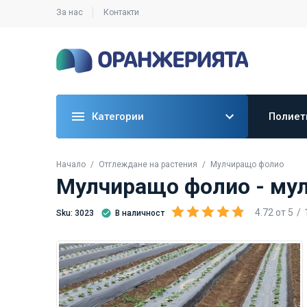
За нас
Контакти
Категории
Полиет
Начало
Oтглеждане на растения
Мулчиращо фолио
Мулчиращо фолио - мулч
4.72
от
5
Sku: 3023
В наличност