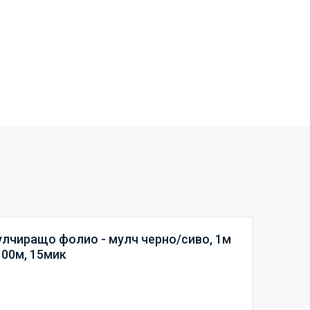
лчиращо фолио - мулч черно/сиво, 1м
100м, 15мик