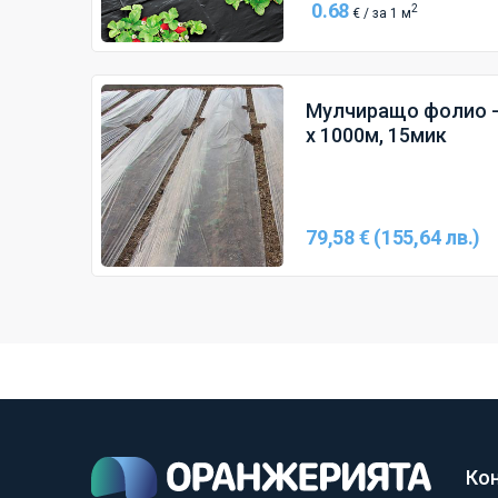
0.68
2
€ / за 1 м
Мулчиращо фолио - 
х 1000м, 15мик
79,58 € (155,64 лв.)
Ко