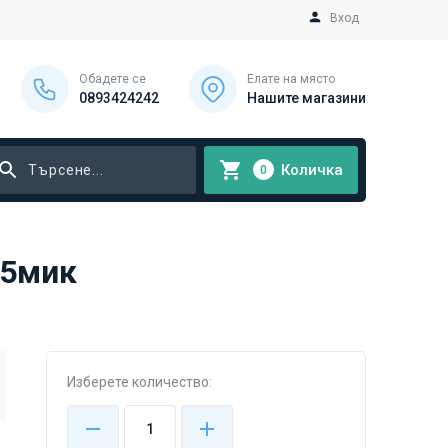
Вход
Обадете се
Елате на място
0893424242
Нашите магазини
Количка
0
15мик
Изберете количество: