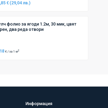
,85 € (29,04 лв.)
лч фолио за ягоди 1.2м, 30 мик, цвят
рен, два реда отвори
.18
2
€ / за 1 м
Информация