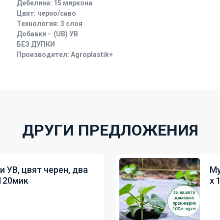
Дебелина: 15 миркона
Цвят: черно/сиво
Технология: 3 слоя
Добавки - (UB) УВ
БЕЗ ДУПКИ
Производител: Agroplastik+
ДРУГИ ПРЕДЛОЖЕНИЯ
 УВ, цвят черен, два
Му
 120мик
х 