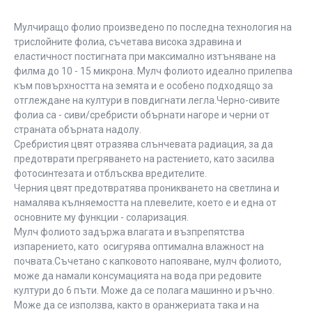
Мулчиращо фолио произведено по последна технология на
трислойните фолиа, съчетава висока здравина и
еластичност постигната при максимално изтъняване на
филма до 10 - 15 микрона. Мулч фолиото идеално прилепва
към повърхността на земята и е особено подходящо за
отглеждане на култури в повдигнати легла.Черно-сивите
фолиа са - сиви/сребристи обърнати нагоре и черни от
страната обърната надолу.
Сребристия цвят отразява слънчевата радиация, за да
предотврати прегряването на растението, като засилва
фотосинтезата и отблъсква вредителите.
Черния цвят предотвратява проникването на светлина и
намалява кълняемостта на плевелите, което е и една от
основните му функции - соларизация.
Мулч фолиото задържа влагата и възпрепятства
изпарението, като осигурява оптимална влажност на
почвата.Съчетано с капковото напояване, мулч фолиото,
може да намали консумацията на вода при редовите
култури до 6 пъти. Може да се полага машинно и ръчно.
Може да се използва, както в оранжериата така и на