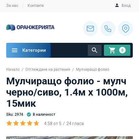
За нас
Контакти
Вход
Категории
0
Начало
Oтглеждане на растения
Мулчиращо фолио
Мулчиращо фолио - мулч
черно/сиво, 1.4м х 1000м,
15мик
Sku: 2974
В наличност
4.58
от
5
24
гласа