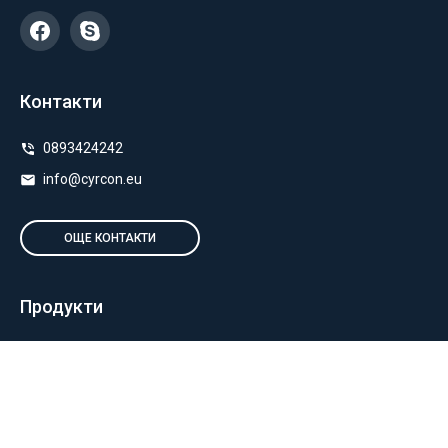
Контакти
0893424242
info@cyrcon.eu
ОЩЕ КОНТАКТИ
Продукти
Полиетилен за оранжерии
Пакетиране и опаковане
Монтаж на оранжерии и мрежи
Балиране и силажиране