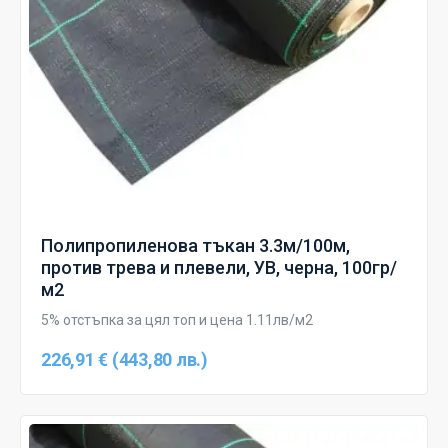
Полипропиленова тъкан 3.3м/100м,
против трева и плевели, УВ, черна, 100гр/
м2
5% отстъпка за цял топ и цена 1.11лв/м2
226,91 € (443,80 лв.)