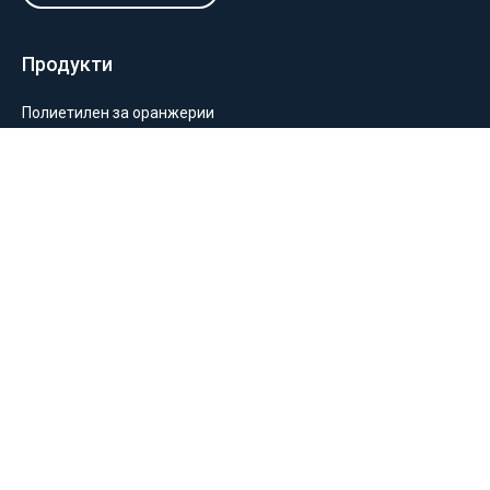
Продукти
Полиетилен за оранжерии
Пакетиране и опаковане
Монтаж на оранжерии и мрежи
Балиране и силажиране
Отглеждане на растения
Информация
За нас
Общи условия
Политика за поверителност
Замяна и връщане