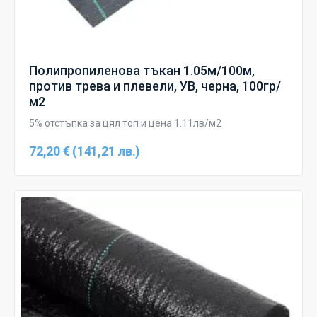
Полипропиленова тъкан 1.05м/100м,
против трева и плевели, УВ, черна, 100гр/
м2
5% отстъпка за цял топ и цена 1.11лв/м2
72,20 € (141,21 лв.)