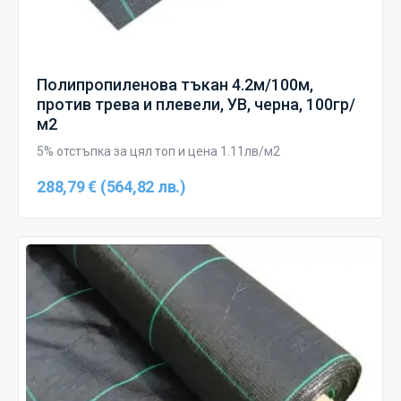
Полипропиленова тъкан 4.2м/100м,
против трева и плевели, УВ, черна, 100гр/
м2
5% отстъпка за цял топ и цена 1.11лв/м2
288,79 € (564,82 лв.)