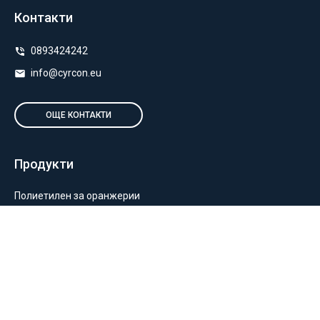
Контакти
0893424242
info@cyrcon.eu
ОЩЕ КОНТАКТИ
Продукти
Полиетилен за оранжерии
Пакетиране и опаковане
Монтаж на оранжерии и мрежи
Балиране и силажиране
Отглеждане на растения