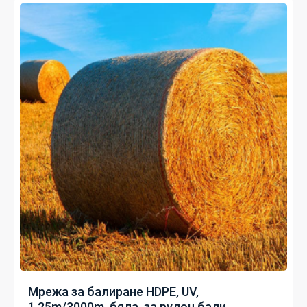
Мрежа за балиране HDPE, UV,
1.25m/3000m, бяла, за рулон бали