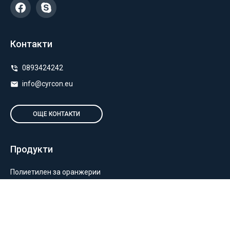
Контакти
0893424242
info@cyrcon.eu
ОЩЕ КОНТАКТИ
Продукти
Полиетилен за оранжерии
Пакетиране и опаковане
Монтаж на оранжерии и мрежи
Балиране и силажиране