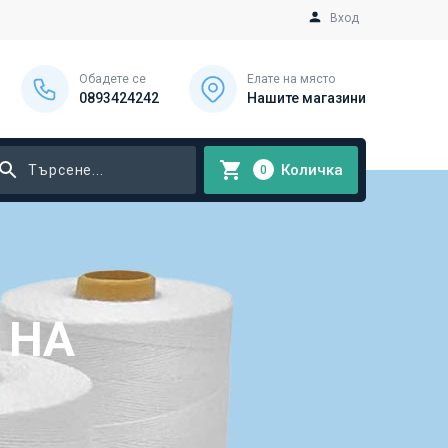
Вход
Обадете се
Елате на място
0893424242
Нашите магазини
Количка
0
 НА