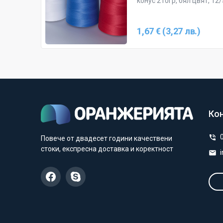
конус 210гр, бял цвят, 12/
1,67 € (3,27 лв.)
Ко
Повече от двадесет години качествени
стоки, експресна доставка и коректност