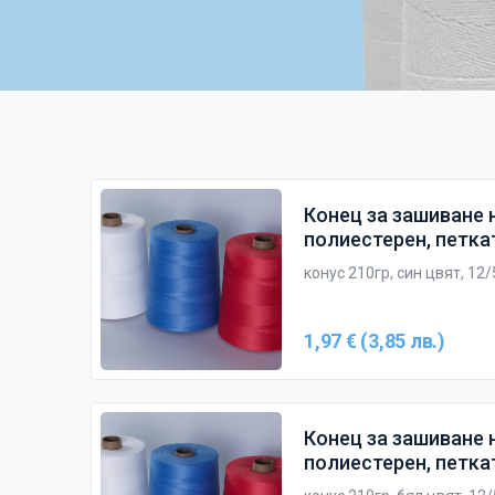
Конец за зашиване н
полиестерен, петкат
конус 210гр, син цвят, 12/
1,97 € (3,85 лв.)
Конец за зашиване н
полиестерен, петкат