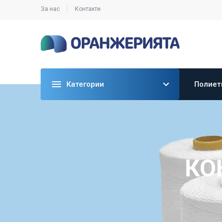
За нас
Контакти
Категории
Полиет
КО