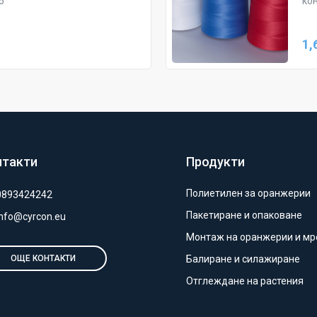
5
кон
1,
нтакти
Продукти
Полиетилен за оранжерии
0893424242
Пакетиране и опаковане
info@cyrcon.eu
Монтаж на оранжерии и м
Балиране и силажиране
ОЩЕ КОНТАКТИ
Отглеждане на растения