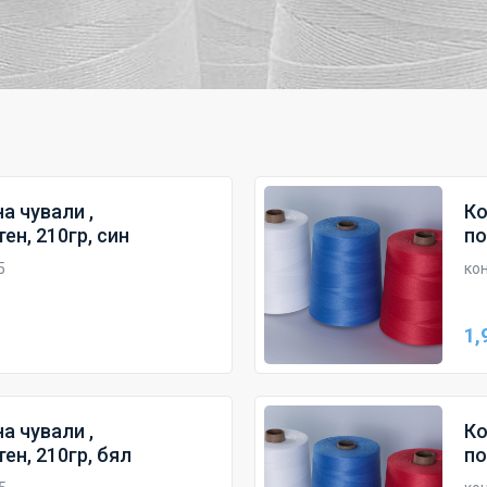
а чували ,
Ко
ен, 210гр, син
по
5
кон
1,
а чували ,
Ко
ен, 210гр, бял
по