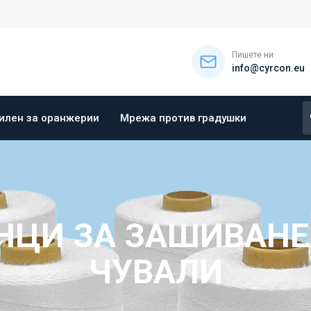
Пишете ни
info@cyrcon.eu
илен за оранжерии
Мрежа против градушки
НЦИ ЗА ЗАШИВАНЕ
ЧУВАЛИ