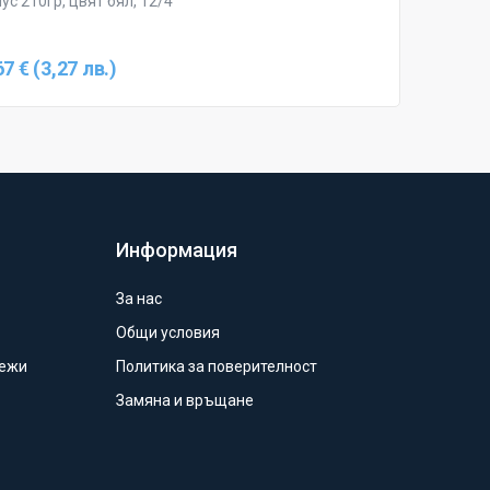
ус 210гр, цвят бял, 12/4
67 € (3,27 лв.)
Информация
За нас
Общи условия
режи
Политика за поверителност
Замяна и връщане