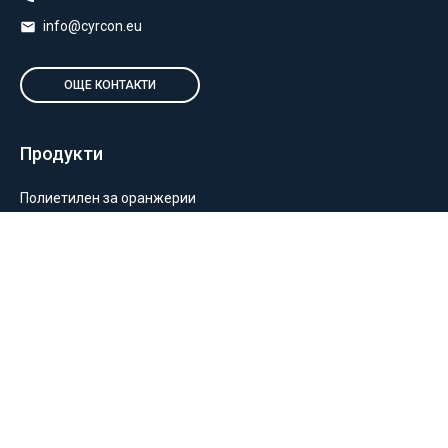
info@cyrcon.eu
ОЩЕ КОНТАКТИ
Продукти
Полиетилен за оранжерии
Пакетиране и опаковане
Монтаж на оранжерии и мрежи
Балиране и силажиране
Отглеждане на растения
Информация
За нас