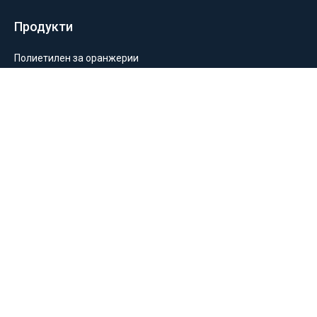
Продукти
Полиетилен за оранжерии
Пакетиране и опаковане
Монтаж на оранжерии и мрежи
Балиране и силажиране
Отглеждане на растения
Информация
За нас
Общи условия
Политика за поверителност
Замяна и връщане