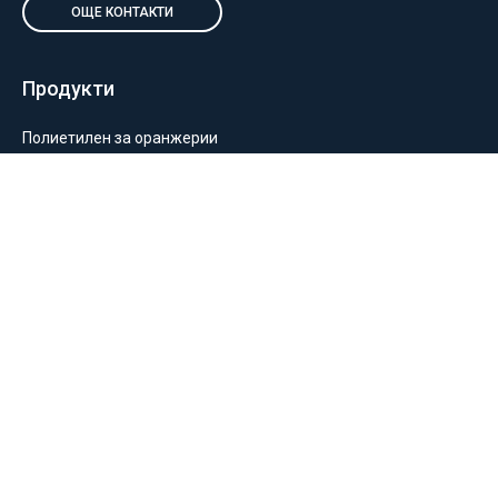
ОЩЕ КОНТАКТИ
Продукти
Полиетилен за оранжерии
Пакетиране и опаковане
Монтаж на оранжерии и мрежи
Балиране и силажиране
Отглеждане на растения
Информация
За нас
Общи условия
Политика за поверителност
Замяна и връщане