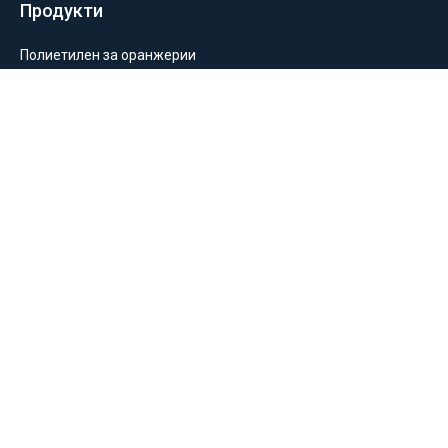
Продукти
Полиетилен за оранжерии
Пакетиране и опаковане
Монтаж на оранжерии и мрежи
Балиране и силажиране
Отглеждане на растения
Информация
За нас
Общи условия
Политика за поверителност
Замяна и връщане