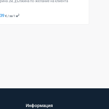
рина 2м, дължина по-желание на клиента
.39
2
€ / за 1 м
Информация