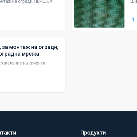
нтаж на огради, HDPE, UV,
Ши
1
 за монтаж на огради,
, оградна мрежа
по желание на клиента
нтакти
Продукти