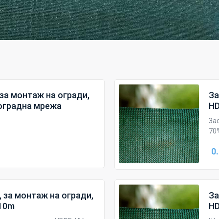
за монтаж на огради,
За
, оградна мрежа
HD
За
70
0
 за монтаж на огради,
За
/10m
HD