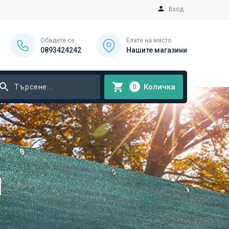
Вход
Обадете се
Елате на място
0893424242
Нашите магазини
Количка
0
И