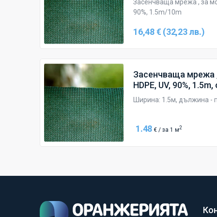
Засенчваща мрежа , за мо
90%, 1.5m/10m
16,48 € (32,23 лв.)
Засенчваща мрежа ,
HDPE, UV, 90%, 1.5m
Ширина: 1.5м, дължина - 
1.48
2
€ / за 1 м
Ко