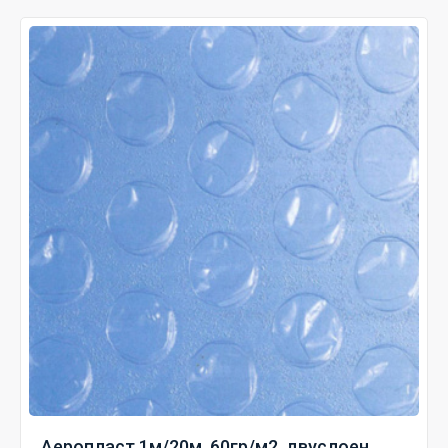
Аеропласт 1м/20м, 60гр/м2, двуслоен