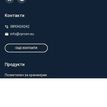
Контакти
0893424242
info@cyrcon.eu
ОЩЕ КОНТАКТИ
Продукти
Полиетилен за оранжерии
Пакетиране и опаковане
Монтаж на оранжерии и мрежи
Балиране и силажиране
Отглеждане на растения