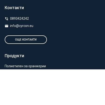
Контакти
0893424242
info@cyrcon.eu
ОЩЕ КОНТАКТИ
Продукти
Полиетилен за оранжерии
Пакетиране и опаковане
Монтаж на оранжерии и мрежи
Балиране и силажиране
Отглеждане на растения