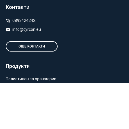
Контакти
0893424242
info@cyrcon.eu
ОЩЕ КОНТАКТИ
Продукти
Полиетилен за оранжерии
Пакетиране и опаковане
Монтаж на оранжерии и мрежи
Балиране и силажиране
Отглеждане на растения