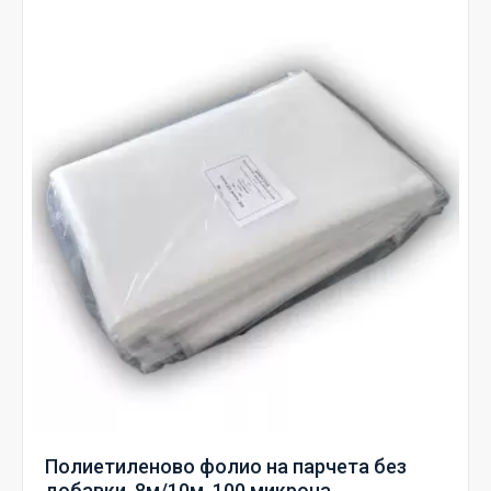
Полиетиленово фолио на парчета без
добавки, 8м/10м, 100 микрона