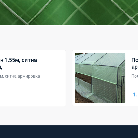
 1.55м, ситна
По
,
ар
м, ситна армировка
По
1