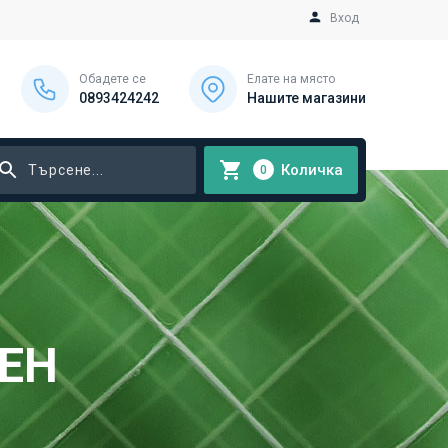
Вход
Обадете се
Елате на място
0893424242
Нашите магазини
Количка
0
ЕН